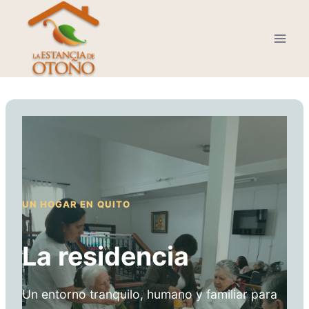
Saltar
al
contenido
UN HOGAR EN QUITO
La residencia
Un entorno tranquilo, humano y familiar para